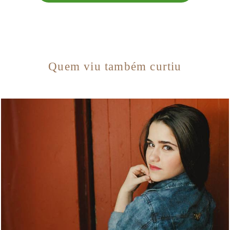
Quem viu também curtiu
7153
280