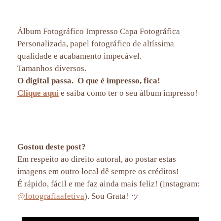
Álbum Fotográfico Impresso Capa Fotográfica
Personalizada, papel fotográfico de altíssima
qualidade e acabamento impecável.
Tamanhos diversos.
O digital passa. O que é impresso, fica!
Clique aqui
e saiba como ter o seu álbum impresso!
album impresso, album de fotos, album fotografico, meu album afetivo, album da familia, album de familia,
fotografias impressas, fotografias reveladas, fotos impressas, fotos reveladas, impressao de album rj, album de
fotos rj, fotografia afetiva
Gostou deste post?
Em respeito ao direito autoral, ao postar estas
imagens em outro local dê sempre os créditos!
É rápido, fácil e me faz ainda mais feliz! (instagram:
@fotografiaafetiva
). Sou Grata! ッ