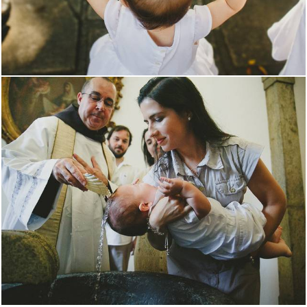
3150
10
2808
1