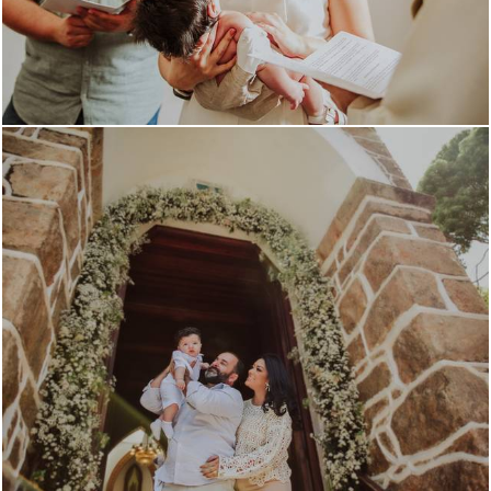
1552
15
1582
3