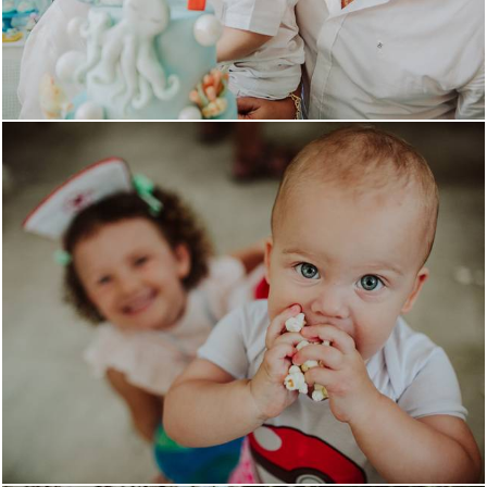
2460
1
1544
5