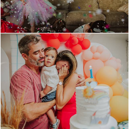
1550
0
1339
1