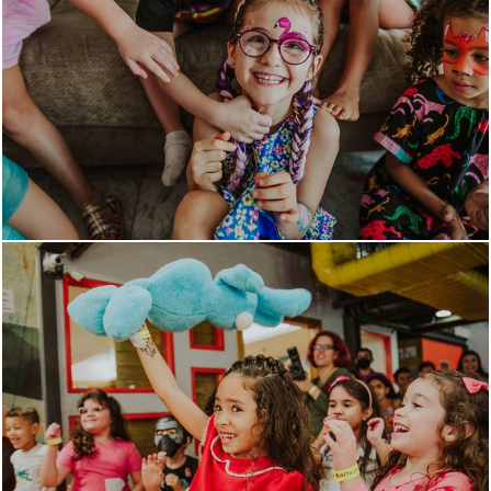
1367
32
1510
0