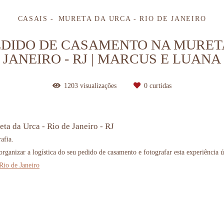
CASAIS
MURETA DA URCA - RIO DE JANEIRO
DIDO DE CASAMENTO NA MURETA 
JANEIRO - RJ | MARCUS E LUANA
1203
visualizações
0
curtidas
ta da Urca - Rio de Janeiro - RJ
afia.
organizar a logística do seu pedido de casamento e fotografar esta experiência ú
Rio de Janeiro
 lugar para pedido de casamento, onde fazer seu pedido de casamento, melhores pedidos de casamento, pedidos de casamento criativos, al
e photos, engagement session, married session,
Marriage Proposal Photography, photography for tourists, fotografia de pedido de casament