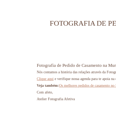
FOTOGRAFIA DE PE
Fotografia de Pedido de Casamento na Mure
Nós contamos a história das relações através da Fotogr
Clique aqui
e verifique nossa agenda para te apoia na 
Veja também:
Os melhores pedidos de casamento no 
Com afeto,
Atelier Fotografia Afetiva
pedido de casamento no rio de janeiro, surpresa de casamento, fotografia afetiva rj, melhor
wedding photographer rio de janeiro, photographer rio de janeiro, fotografia de casal, coupl