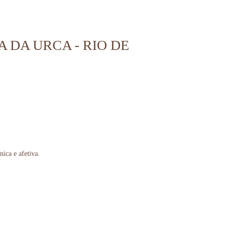
DA URCA - RIO DE
nica e afetiva.
ine lelles, ideias para pedido de casamento
, wedding proposal ideas, photoshoot brazil rj,
o rio de janeiro rj, pedido de casamento na mureta da urca rio de janeiro, pedido de