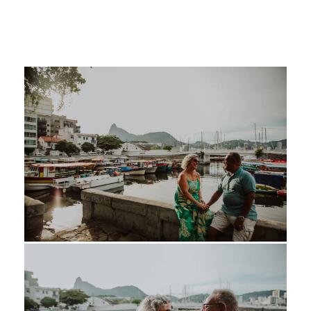
fotografia afetiva, ensaio fotográfico na Mureta da Urca, ensaio romântico RJ, onde fotografar casal no Rio, fotos
de casal no pôr do sol, fotógrafo de casais no RJ.