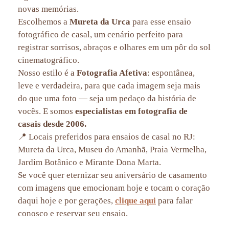
novas memórias.
Escolhemos a
Mureta da Urca
para esse ensaio
fotográfico de casal, um cenário perfeito para
registrar sorrisos, abraços e olhares em um pôr do sol
cinematográfico.
Nosso estilo é a
Fotografia Afetiva
: espontânea,
leve e verdadeira, para que cada imagem seja mais
do que uma foto — seja um pedaço da história de
vocês. E somos
especialistas em fotografia de
casais desde 2006.
📍 Locais preferidos para ensaios de casal no RJ:
Mureta da Urca, Museu do Amanhã, Praia Vermelha,
Jardim Botânico e Mirante Dona Marta.
Se você quer eternizar seu aniversário de casamento
com imagens que emocionam hoje e tocam o coração
daqui hoje e por gerações,
clique aqui
para falar
conosco e reservar seu ensaio.
ensaio de casal no Rio de Janeiro, ensaio de comemoração de aniversário de casamento, fotografia de casal RJ,