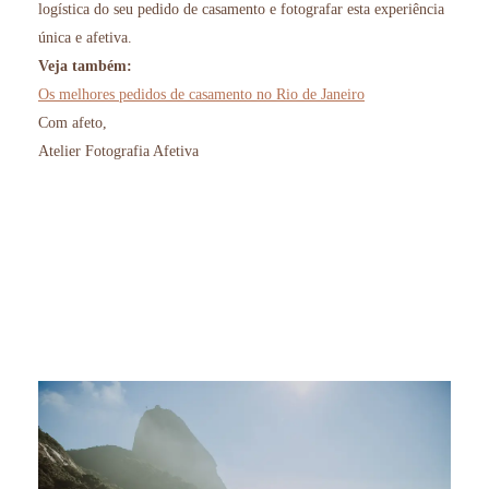
logística do seu pedido de casamento e fotografar esta experiência
única e afetiva.
Veja também:
Os melhores pedidos de casamento no Rio de Janeiro
Com afeto,
Atelier Fotografia Afetiva
pedido de casamento no rio de janeiro, surpresa de casamento, fotografia afetiva rj, melhor lugar para pedido de
casamento, onde fazer seu pedido de casamento, melhores pedidos de casamento, pedidos de casamento criativos,
aline lelles, ideias para pedido de casamento
, wedding proposal ideas, photoshoot brazil rj, wedding photographer
rio de janeiro, photographer rio de janeiro, fotografia de casal, couple photos, engagement session, married
session,
Marriage Proposal Photography sugar loaf, photography for tourists, fotografia de pedido de casamento rio
de janeiro rj, pedido de casamento na Praia Vermelha, Urca rio de janeiro, pedido de casamento na praia