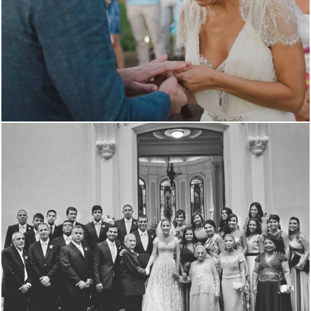
2180
0
2054
0