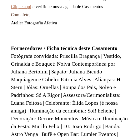
Clique aqui
e verifique nossa agenda de Casamentos.
Com afeto,
Atelier Fotografia Afetiva
fotógrafo casamento rio de janeiro, fotografia casamento rj, ensaio fotográfico casamento, cerimônia casamento
rj,
Fornecedores / Ficha técnica deste Casamento
Fotógrafa convidada: Priscilla Bragança | Vestido,
Grinalda e Bouquet: Noiva Contemporânea por
Juliana Bertolini | Sapato: Juliana Bicudo |
Maquiagem e Cabelo: Patricia Alves | Alianças: H
Stern | Jóias: Ornellas | Roupa dos Pais, Noivo e
Padrinhos: Só A Rigor | Assessora/Cerimonialista:
Luana Feitosa | Celebrante: Élida Lopes (é nossa
amiga) | Iluminação da cerimônia: Sol! hehehe |
Decoração: Decore Momentos | Música e Iluminação
da Festa: Murilo Felix | DJ: João Rodrigo | Banda:
Astro Venga | Bufê e Open Bar: Lumier Eventos |