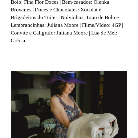
Bolo: Fina Flor Doces | Bem-casados: Olenka
Brownies | Doces e Chocolates: Xocolat e
Brigadeiros do Tuíter | Noivinhos, Topo de Bolo e
Lembrancinhas: Juliana Moore | Filme/Vídeo: 4GP |
Convite e Calígrafo: Juliana Moore | Lua de Mel:
Grécia
fotografia de casamento rio de janeiro rj, fotografo de casamento rj, fotografia de casamento a luz do dia,
casamento a luz do dia, casamento rj, fotos de casamento rj, fotografia afetiva aline lelles e rodrigo wittitz