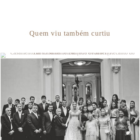
Quem viu também curtiu
2936
0
2056
0