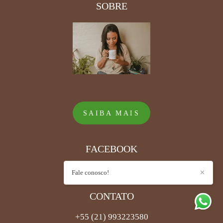
SOBRE
SAIBA MAIS
FACEBOOK
Fale conosco!
✕
CONTATO
+55 (21) 993223580