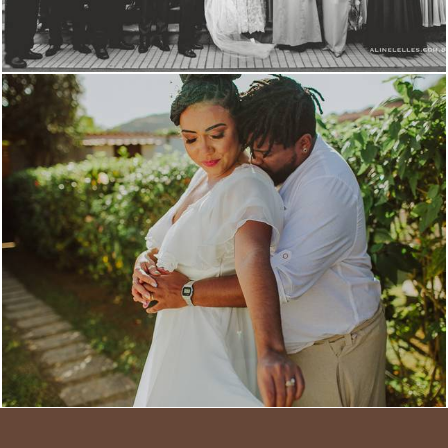
1533
28