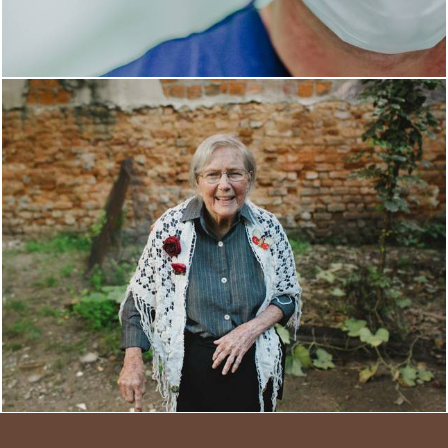
5933
4