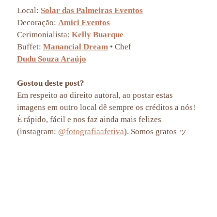
Local:
Solar das Palmeiras Eventos
Decoração:
Amici Eventos
Cerimonialista:
Kelly Buarque
Buffet:
Manancial Dream
• Chef
Dudu Souza Araújo
Gostou deste post?
Em respeito ao direito autoral, ao postar estas
imagens em outro local dê sempre os créditos a nós!
É rápido, fácil e nos faz ainda mais felizes
(instagram:
@fotografiaafetiva
). Somos gratos ッ
fotografia de casamento rio de janeiro rj, fotografo de casamento rio de janeiro rj, fotografia de casamento a luz
do dia, casando de dia, fotografia de casamento solar das palmeiras rio de janeiro rj, fotografia afetiva aline lelles
e rodrigo wittitz, fotografo de familia rio de janeiro rj, fotografia de familia rio de janeiro rj, fotografia de bodas de
casamento, fotografo de bodas de casamento, wedding proposal rio de janeiro rj, pedido de casamento surpresa rio
de janeiro rj