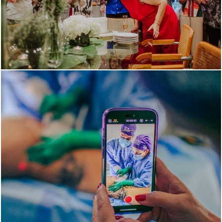
1104
0
1072
2