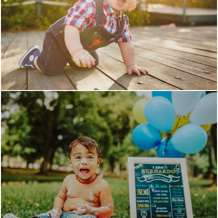
5663
0
1222
0