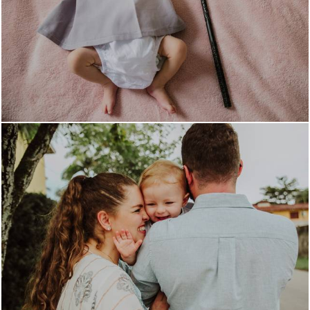
3653
42
740
0