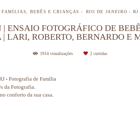
FAMÍLIAS, BEBÊS E CRIANÇAS
RIO DE JANEIRO - RJ
 ENSAIO FOTOGRÁFICO DE BEBÊ
 | LARI, ROBERTO, BERNARDO E
1914
visualizações
2
curtidas
 RJ
Fotografia de Família
•
és da Fotografia.
no conforto da sua casa.
 familia rio de janeiro rj, fotografo de familia, fotografia de familia, fotografo de acompanhamento de bebe rio de janeiro rj, fotografo de 
lia boas vindas canal gnt, familias de famosos, ensaio gestante, fotografia de gestante, gestantes rio de janeiro, vou ser mae, maternidade 
e recem nascido, sessao newborn