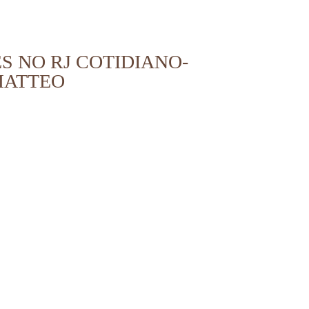
S NO RJ COTIDIANO-
 MATTEO
natural newborn rj, fotografo de newborn rio de janeiro rj, fotografia afetiva aline lelles ,
, amamentacao, ensaio flamengo, ensaio botafogo, ensaio tijuca, ensaio fotografica tijuca,