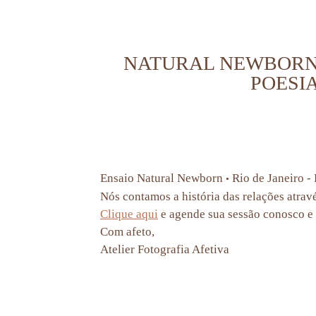
NATURAL NEWBORN |
POESIA
Ensaio Natural Newborn
Rio de Janeiro -
•
Nós contamos a história das relações atrav
Clique aqui
e agende sua sessão conosco e 
Com afeto,
Atelier Fotografia Afetiva
fotografia de familia rj, fotografo de
fotografia de familia em niteroi, fotografia de familia na barra da tijuca, fotografia de fami
fotografa no grajau, fotografa na tijuca, ensaio em casa, ensaio natural, newborn, sessao d