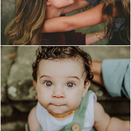
2157
0
1951
0