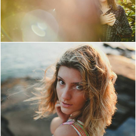
3618
2
3423
10