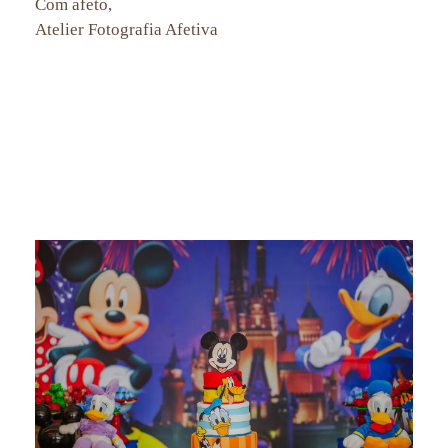
Com afeto,
Atelier Fotografia Afetiva
fotografia de festa infantil rio de janeiro, ensaio de familia rj, casa de festas, decoracao de festa infantil,
decoracao de festas, aline lelles, fotografia afetiva rj, fotos festa, hora do parabens, fotografia de festa infantil
barra da tijuca rj, fotografia de festa infantil em copacabana, fotografia de festa infantil em ipanema, fotografia de
festa infantil em no leblon, fotografia de festa infantil na tijuca, fotografia de festa infantil em botafogo, fotografia
de festa infantil humaitá, fotografia de festa infantil lagoa, tema decoracao festa infantil, fotografia de festa
infantil no recreio dos bandeirantes rj