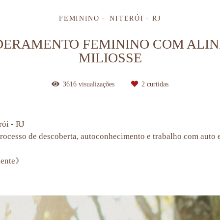
FEMININO
NITERÓI - RJ
DERAMENTO FEMININO COM ALINE
MILIOSSE
3616
visualizações
2
curtidas
ói - RJ
rocesso de descoberta, autoconhecimento e trabalho com auto 
ndente》
ima autoconhecimento sagrado feminino parque da cidade niterói