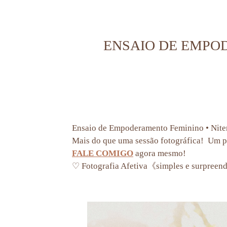
ENSAIO DE EMPO
Ensaio de Empoderamento Feminino • Niter
Mais do que uma sessão fotográfica! Um p
FALE COMIGO
agora mesmo!
♡ Fotografia Afetiva《simples e surpree
ensaio de empoderamento feminino mulher empoderada empodere-se ensaio feminino autoest