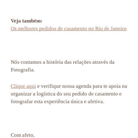
surpresa de casamento, fotografia afetiva rj, local para pedidos de casamento, ensaio de casal rj, fotografia de
pedido de casamento na Praia Vermelha, Santa Teresa e Escadaria Selaron
Veja também:
Os melhores pedidos de casamento no Rio de Janeiro
onde fazer seu pedido de casamento, melhores pedidos de casamento, pedidos de casamento criativos, aline lelles,
fotografia afetiva, fotografia de casal, fotos de casal, couple photos, couple session, engagement session, married
session,
Nós contamos a história das relações através da
Fotografia.
wedding
session brazil, photoshoot brazil rj, wedding photographer rio de janeiro, photographer rio de janeiro
Clique aqui
e verifique nossa agenda para te apoia na
organizar a logística do seu pedido de casamento e
fotografar esta experiência única e afetiva.
Marriage Proposal Photography in Rio de Janeiro - RJ - Praia Vermelha, Santa Teresa and Escadaria Selaron,
Mirante Dona Marta, photograph in rio de janeiro, photography for tourists, f
otografia de pedido de casamento rio
de janeiro rj,
Com afeto,