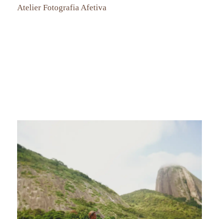
Atelier Fotografia Afetiva
ensaio pré-wedding rj, fotografia pré-wedding rj, fotografia afetiva aline lelles ensaio de casal, fotografia de
casamento rio de janeiro rj, fotografo de casamento rio de janeiro rj, wedding proposal rio de janeiro rj, wedding
proposal rj, wedding proposal brasil, fotografo de pedido de casamento rio de janeiro rj, ideias de wedding
proposal , wedding proposal ideas,
Marriage Proposal Photography in Rio de Janeiro - RJ - Praia Vermelha, Santa Teresa and Escadaria Selaron,
Mirante Dona Marta, ,
photograph in rio de janeiro, photography for tourists