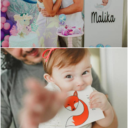
2871
2
1734
0