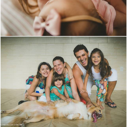
1734
4
2475
6