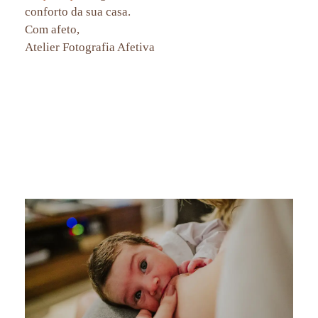
conforto da sua casa.
Com afeto,
Atelier Fotografia Afetiva
fotografia de familia rj, fotografo de familia rio de janeiro
rj, fotografo de familia, fotografia de familia, fotografo de acompanhamento de bebe rio de janeiro rj, fotografo de
natural newborn rj, fotografo de newborn rio de janeiro rj, fotografia afetiva aline lelles , fotografia de familia em
niteroi, fotografia de familia na barra da tijuca, fotografia de familia boas vindas canal gnt, familias de famosos,
ensaio gestante, fotografia de gestante, gestantes rio de janeiro, vou ser mae, maternidade , amamentacao, ensaio
flamengo, ensaio botafogo, ensaio tijuca, ensaio fotografica tijuca, fotografa no grajau, fotografa na tijuca, ensaio
em casa, ensaio natural, newborn, sessao de recem nascido, sessao newborn