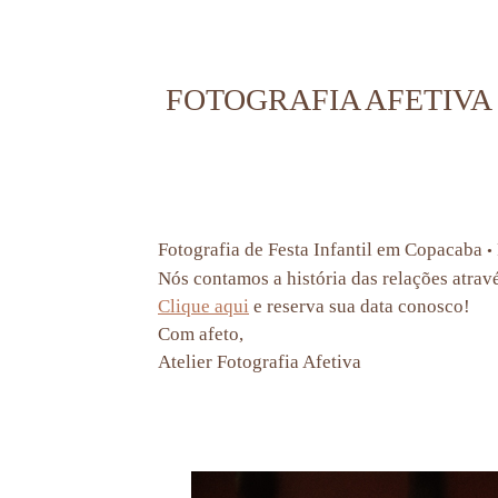
FOTOGRAFIA AFETIVA 
Fotografia de Festa Infantil em Copacaba
•
Nós contamos a história das relações atrav
Clique aqui
e reserva sua data conosco!
Com afeto,
Atelier Fotografia Afetiva
fotografia de festa infantil rio de janeiro, ensaio de familia rj, casa de festas, decoracao de f
fotografia de festa infantil em no leblon, fotografia de festa infantil na tijuca, fotografia de f