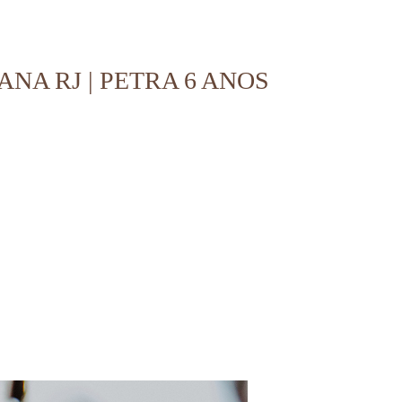
NA RJ | PETRA 6 ANOS
ijuca rj, fotografia de festa infantil em copacabana, fotografia de festa infantil em ipanema,
de festa infantil no recreio dos bandeirantes rj