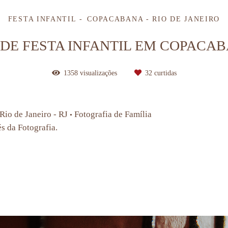
FESTA INFANTIL
COPACABANA - RIO DE JANEIRO
DE FESTA INFANTIL EM COPACABA
1358
visualizações
32
curtidas
Rio de Janeiro - RJ
Fotografia de Família
•
és da Fotografia.
esta infantil, decoracao de festas, aline lelles, fotografia afetiva rj, fotos festa, hora do parabens, fotografia de festa infantil barra da t
esta infantil em botafogo, fotografia de festa infantil humaitá, fotografia de festa infantil lagoa, tema decoracao festa infantil, fotografia 