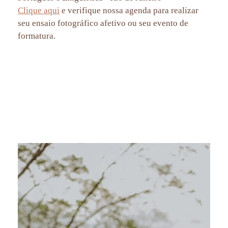
Clique aqui
e verifique nossa agenda para realizar
seu ensaio fotográfico afetivo ou seu evento de
formatura.
fotógrafo de formatura RJ, retratos individuais formatura, ensaio de formatura no Rio, fotografia formatura
personalizada, retrato de formatura profissional, fotos de formatura criativas, fotografia de formatura
personalizada RJ, ensaio fotográfico para formandos, fotos de formatura Rio de Janeiro, fotógrafo para formatura
de faculdade, fotos de formatura no Rio de Janeiro, retrato formanda, Mirante Dona Marta, fotos de formatura
Rio, formatura Relações Internacionais, formatura Português, formatura Linguística, fotografia de formatura,
retratos formandos RJ.