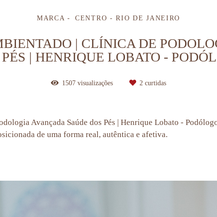
MARCA
CENTRO - RIO DE JANEIRO
BIENTADO | CLÍNICA DE PODOL
 PÉS | HENRIQUE LOBATO - PODÓ
1507
visualizações
2
curtidas
Podologia Avançada Saúde dos Pés | Henrique Lobato - Podólog
icionada de uma forma real, autêntica e afetiva.
| Henrique Lobato - Podólogo, cotidiano poesia, fotografia afetiva, fotos de homens, fotos femininas, podologo rj, podologia rj, fotografia