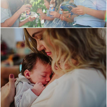
3001
1
1913
2