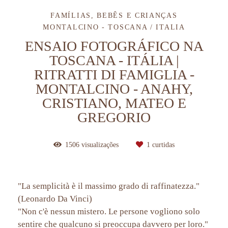
FAMÍLIAS, BEBÊS E CRIANÇAS
MONTALCINO - TOSCANA / ITALIA
ENSAIO FOTOGRÁFICO NA
TOSCANA - ITÁLIA |
RITRATTI DI FAMIGLIA -
MONTALCINO - ANAHY,
CRISTIANO, MATEO E
GREGORIO
1506
visualizações
1
curtidas
"La semplicità è il massimo grado di raffinatezza."
(Leonardo Da Vinci)
"Non c'è nessun mistero. Le persone vogliono solo
sentire che qualcuno si preoccupa davvero per loro."