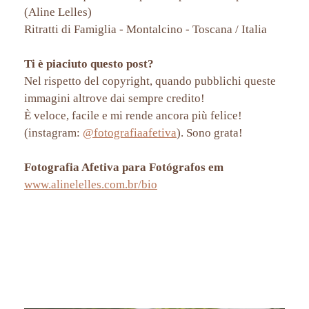
(Aline Lelles)
Ritratti di Famiglia - Montalcino - Toscana / Italia
Ti è piaciuto questo post?
Nel rispetto del copyright, quando pubblichi queste
immagini altrove dai sempre credito!
È veloce, facile e mi rende ancora più felice!
(instagram:
@fotografiaafetiva
). Sono grata!
Fotografia Afetiva para Fotógrafos em
www.alinelelles.com.br/bio
ritratto di famiglia italia, fotografo toscana, fotografo montalcino, fotografo poggio al vento, fotografo italiano,
fotografo di matrimoni italia, fotografo di matrimoni roma, fotografo di matromoni toscana, fotografo di matrimoni
venezia, fotografo di matrimoni florence,fotografia de crianças, fotografia de casal, campo de uva, vinhedo,
plantação de uva, vinho, vinícola, poggio ao vento, florença, veneza